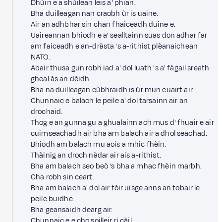
Dhùin e a shùilean leis a' phian.
Bha duilleagan nan craobh ùr is uaine.
Air an adhbhar sin chan fhaiceadh duine e.
Uaireannan bhiodh e a' sealltainn suas don adhar far
am faiceadh e an-dràsta 's a-rithist plèanaichean
NATO.
Abair thusa gun robh iad a' dol luath 's a' fàgail sreath
gheal às an dèidh.
Bha na duilleagan cùbhraidh is ùr mun cuairt air.
Chunnaic e balach le peile a' dol tarsainn air an
drochaid.
Thog e an gunna gu a ghualainn ach mus d' fhuair e air
cuimseachadh air bha am balach air a dhol seachad.
Bhiodh am balach mu aois a mhic fhèin.
Thàinig an droch nàdar air ais a-rithist.
Bha am balach seo beò 's bha a mhac fhèin marbh.
Cha robh sin ceart.
Bha am balach a' dol air tòir uisge anns an tobair le
peile buidhe.
Bha geansaidh dearg air.
Chunnaic e e cho soilleir ri càil.