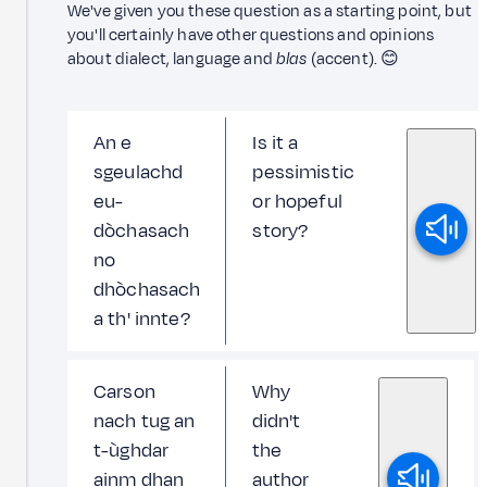
We've given you these question as a starting point, but
you'll certainly have other questions and opinions
about dialect, language and
blas
(accent). 😊
An e
Is it a
sgeulachd
pessimistic
eu-
or hopeful
dòchasach
story?
no
dhòchasach
a th' innte?
Carson
Why
nach tug an
didn't
t-ùghdar
the
ainm dhan
author