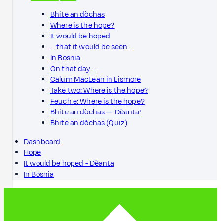
Bhite an dòchas
Where is the hope?
It would be hoped
… that it would be seen …
In Bosnia
On that day …
Calum MacLean in Lismore
Take two: Where is the hope?
Feuch e: Where is the hope?
Bhite an dòchas — Dèanta!
Bhite an dòchas (Quiz)
Dashboard
Hope
It would be hoped - Dèanta
In Bosnia