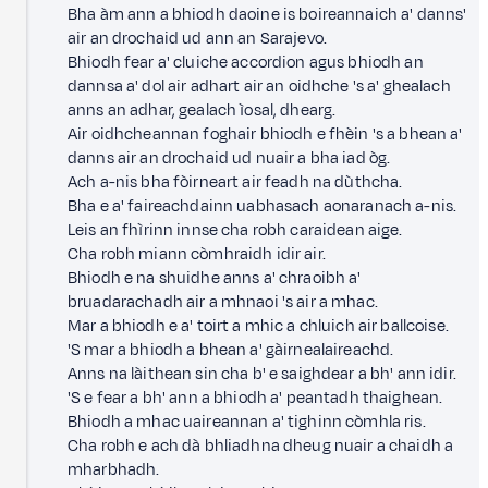
Bha àm ann a bhiodh daoine is boireannaich a' danns'
air an drochaid ud ann an Sarajevo.
Bhiodh fear a' cluiche accordion agus bhiodh an
dannsa a' dol air adhart air an oidhche 's a' ghealach
anns an adhar, gealach ìosal, dhearg.
Air oidhcheannan foghair bhiodh e fhèin 's a bhean a'
danns air an drochaid ud nuair a bha iad òg.
Ach a-nis bha fòirneart air feadh na dùthcha.
Bha e a' faireachdainn uabhasach aonaranach a-nis.
Leis an fhìrinn innse cha robh caraidean aige.
Cha robh miann còmhraidh idir air.
Bhiodh e na shuidhe anns a' chraoibh a'
bruadarachadh air a mhnaoi 's air a mhac.
Mar a bhiodh e a' toirt a mhic a chluich air ball­coise.
'S mar a bhiodh a bhean a' gàirnealaireachd.
Anns na làithean sin cha b' e saighdear a bh' ann idir.
'S e fear a bh' ann a bhiodh a' peantadh thaighean.
Bhiodh a mhac uaireannan a' tighinn còmhla ris.
Cha robh e ach dà bhliadhna dheug nuair a chaidh a
mharbhadh.