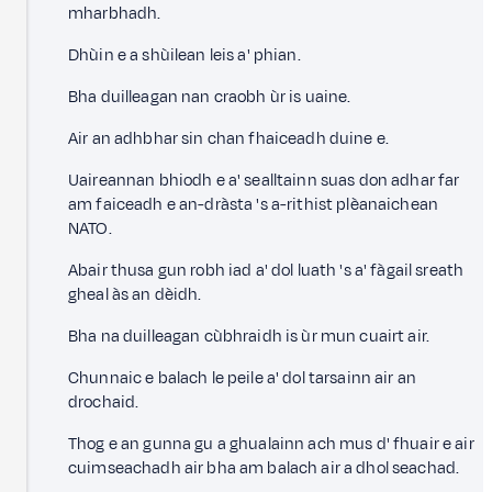
mharbhadh.
Dhùin e a shùilean leis a' phian.
Bha duilleagan nan craobh ùr is uaine.
Air an adhbhar sin chan fhaiceadh duine e.
Uaireannan bhiodh e a' sealltainn suas don adhar far
am faiceadh e an-dràsta 's a-rithist plèanaichean
NATO.
Abair thusa gun robh iad a' dol luath 's a' fàgail sreath
gheal às an dèidh.
Bha na duilleagan cùbhraidh is ùr mun cuairt air.
Chunnaic e balach le peile a' dol tarsainn air an
drochaid.
Thog e an gunna gu a ghualainn ach mus d' fhuair e air
cuimseachadh air bha am balach air a dhol seachad.