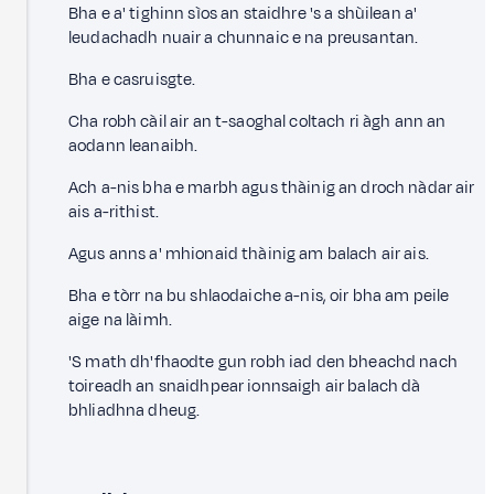
Bha e a' tighinn sìos an staidhre 's a shùilean a'
leudachadh nuair a chunnaic e na preusantan.
Bha e casruisgte.
Cha robh càil air an t-saoghal coltach ri àgh ann an
aodann leanaibh.
Ach a-nis bha e marbh agus thàinig an droch nàdar air
ais a-rithist.
Agus anns a' mhionaid thàinig am balach air ais.
Bha e tòrr na bu shlaodaiche a-nis, oir bha am peile
aige na làimh.
'S math dh'fhaodte gun robh iad den bheachd nach
toireadh an snaidhpear ionnsaigh air balach dà
bhliadhna dheug.