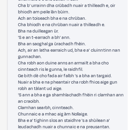
Cha b' urrainn dha crùbadh nuair a thilleadh e, oir
bhiodh am peile làn bùirn.
Ach an toiseach bha e na chrùban.
Cha bhiodh e na chrùban nuair a thilleadh e.
Bha na duilleagan ùr.
'S e an t-earrach a bh' ann.
Bha an saoghal ga ùrachadh fhèin.
Ach, air an latha earraich ud, bha e a' cluinntinn nan
gunnachan.
Cha robh aon duine anns an armailt a bha cho
cinnteach ris le gunna, le raidhfil.
Ge bith dè cho fada air falbh 's a bha an targaid.
Nuair a bha e na pheantair cha robh fhios aige gun
robh an tàlant ud aige.
'S ann a bha e ga shamhlachadh fhèin ri clamhan ann
an craoibh.
Clamhan searbh, cinnteach.
Chunnaic e a mhac aig àm Nollaige.
Bha e a' tighinn sìos an staidhre 's a shùilean a'
leudachadh nuair a chunnaic e na preusantan.