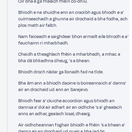
Oir bha e ga fhalach fhèin co-dhiù.
Bhiodh e na shuidhe ann an craoibh agus bhiodh e a'
cuimseachadh a ghunna air drochaid a bha fodha, ach
pìos math air falbh.
Nam faiceadh e saighdear bhon armailt eile bhiodh e a'
feuchainn ri mharbhadh.
Chaidh a theaghlach fhèin a mharbhadh, a mhac a
bha dà bhliadhna dheug, 's a bhean.
Bhiodh droch nàdar ga lìonadh fad na tìde.
Bha àm ann a bhiodh daoine is boireannaich a' danns'
air an drochaid ud ann an Sarajevo.
Bhiodh fear a' cluiche accordion agus bhiodh an
dannsa a' dol air adhart air an oidhche 's a' ghealach
anns an adhar, gealach ìosal, dhearg.
Air oidhcheannan foghair bhiodh e fhèin 's a bhean a'
danns air an drochaid ud nuair a bha iad òg.