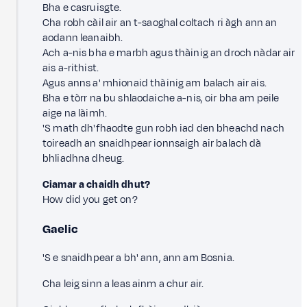
Bha e casruisgte.
Cha robh càil air an t-saoghal coltach ri àgh ann an
aodann leanaibh.
Ach a-nis bha e marbh agus thàinig an droch nàdar air
ais a-rithist.
Agus anns a' mhionaid thàinig am balach air ais.
Bha e tòrr na bu shlaodaiche a-nis, oir bha am peile
aige na làimh.
'S math dh'fhaodte gun robh iad den bheachd nach
toireadh an snaidhpear ionnsaigh air balach dà
bhliadhna dheug.
Ciamar a chaidh dhut?
How did you get on?
Gaelic
'S e snaidhpear a bh' ann, ann am Bosnia.
Cha leig sinn a leas ainm a chur air.