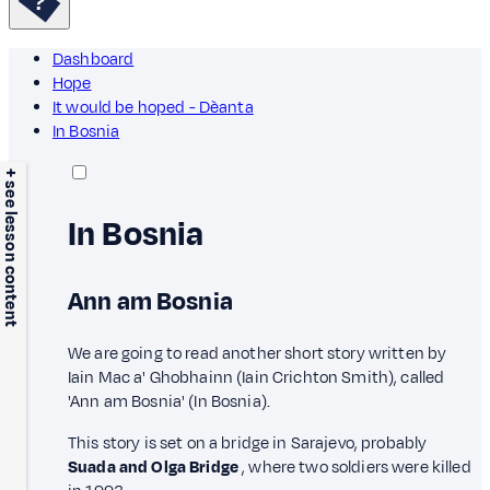
Dashboard
Hope
It would be hoped - Dèanta
In Bosnia
+ see lesson content
In Bosnia
Ann am Bosnia
We are going to read another short story written by
Iain Mac a' Ghobhainn (Iain Crichton Smith), called
'Ann am Bosnia' (In Bosnia).
This story is set on a bridge in Sarajevo, probably
Suada and Olga Bridge
, where two soldiers were killed