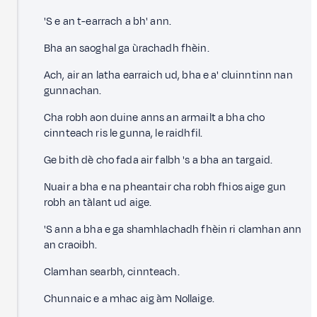
'S e an t-earrach a bh' ann.
Bha an saoghal ga ùrachadh fhèin.
Ach, air an latha earraich ud, bha e a' cluinntinn nan
gunnachan.
Cha robh aon duine anns an armailt a bha cho
cinnteach ris le gunna, le raidhfil.
Ge bith dè cho fada air falbh 's a bha an targaid.
Nuair a bha e na pheantair cha robh fhios aige gun
robh an tàlant ud aige.
'S ann a bha e ga shamhlachadh fhèin ri clamhan ann
an craoibh.
Clamhan searbh, cinnteach.
Chunnaic e a mhac aig àm Nollaige.