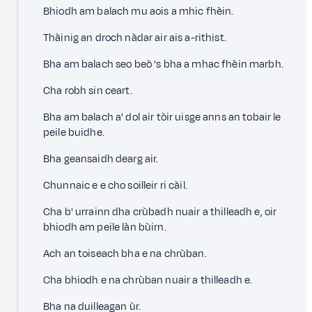
Bhiodh am balach mu aois a mhic fhèin.
Thàinig an droch nàdar air ais a-rithist.
Bha am balach seo beò 's bha a mhac fhèin marbh.
Cha robh sin ceart.
Bha am balach a' dol air tòir uisge anns an tobair le
peile buidhe.
Bha geansaidh dearg air.
Chunnaic e e cho soilleir ri càil.
Cha b' urrainn dha crùbadh nuair a thilleadh e, oir
bhiodh am peile làn bùirn.
Ach an toiseach bha e na chrùban.
Cha bhiodh e na chrùban nuair a thilleadh e.
Bha na duilleagan ùr.