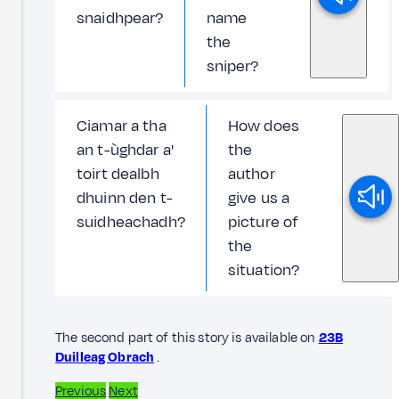
snaidhpear?
name
the
sniper?
Ciamar a tha
How does
an t-ùghdar a'
the
toirt dealbh
author
dhuinn den t-
give us a
suidheachadh?
picture of
the
situation?
The second part of this story is available on
23B
Duilleag Obrach
.
Previous
Next