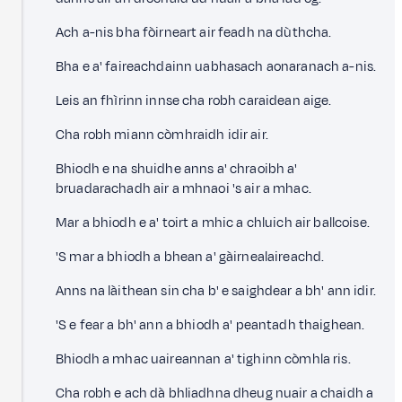
Ach a-nis bha fòirneart air feadh na dùthcha.
Bha e a' faireachdainn uabhasach aonaranach a-nis.
Leis an fhìrinn innse cha robh caraidean aige.
Cha robh miann còmhraidh idir air.
Bhiodh e na shuidhe anns a' chraoibh a'
bruadarachadh air a mhnaoi 's air a mhac.
Mar a bhiodh e a' toirt a mhic a chluich air ball­coise.
'S mar a bhiodh a bhean a' gàirnealaireachd.
Anns na làithean sin cha b' e saighdear a bh' ann idir.
'S e fear a bh' ann a bhiodh a' peantadh thaighean.
Bhiodh a mhac uaireannan a' tighinn còmhla ris.
Cha robh e ach dà bhliadhna dheug nuair a chaidh a