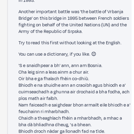
in 1993.
Another important battle was 'the battle of Vrbanja
Bridge' on this bridge in 1995 between French soldiers
fighting on behalf of the United Nations (UN) and the
Army of the Republic of Srpska.
Try to read this first without looking at the English.
You can use a dictionary, if you like. 😊
'S e snaidhpear a bh' ann, ann am Bosnia.
Cha leig sinn a leas ainm a chur air.
Oir bha e ga fhalach fhèin co-dhiù.
Bhiodh e na shuidhe ann an craoibh agus bhiodh e a'
cuimseachadh a ghunna air drochaid a bha fodha, ach
pìos math air falbh.
Nam faiceadh e saighdear bhon armailt eile bhiodh e a'
feuchainn ri mharbhadh.
Chaidh a theaghlach fhèin a mharbhadh, a mhac a
bha dà bhliadhna dheug, 's a bhean.
Bhiodh droch nàdar ga lìonadh fad na tìde.