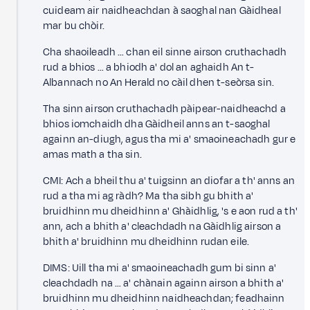
cuideam air naidheachdan à saoghal nan Gàidheal
mar bu chòir.
Cha shaoileadh … chan eil sinne airson cruthachadh
rud a bhios … a bhiodh a' dol an aghaidh An t-
Albannach no An Herald no càil dhen t-seòrsa sin.
Tha sinn airson cruthachadh pàipear-naidheachd a
bhios iomchaidh dha Gàidheil anns an t-saoghal
againn an-diugh, agus tha mi a' smaoineachadh gur e
amas math a tha sin.
CMI: Ach a bheil thu a' tuigsinn an diofar a th' anns an
rud a tha mi ag ràdh? Ma tha sibh gu bhith a'
bruidhinn mu dheidhinn a' Ghàidhlig, 's e aon rud a th'
ann, ach a bhith a' cleachdadh na Gàidhlig airson a
bhith a' bruidhinn mu dheidhinn rudan eile.
DIMS: Uill tha mi a' smaoineachadh gum bi sinn a'
cleachdadh na … a' chànain againn airson a bhith a'
bruidhinn mu dheidhinn naidheachdan; feadhainn