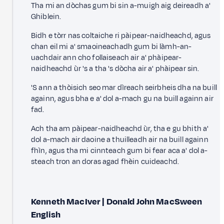
Tha mi an dòchas gum bi sin a-muigh aig deireadh a'
Ghiblein.
Bidh e tòrr nas coltaiche ri pàipear-naidheachd, agus
chan eil mi a' smaoineachadh gum bi làmh-an-
uachdair ann cho follaiseach air a' phàipear-
naidheachd ùr 's a tha 's dòcha air a' phàipear sin.
'S ann a thòisich seo mar dìreach seirbheis dha na buill
againn, agus bha e a' dol a-mach gu na buill againn air
fad.
Ach tha am pàipear-naidheachd ùr, tha e gu bhith a'
dol a-mach air daoine a thuilleadh air na buill againn
fhìn, agus tha mi cinnteach gum bi fear aca a' dol a-
steach tron an doras agad fhèin cuideachd.
Kenneth MacIver | Donald John MacSween
English