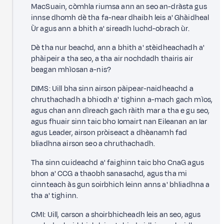
MacSuain, còmhla riumsa ann an seo an-dràsta gus
innse dhomh dè tha fa-near dhaibh leis a' Ghàidheal
Ùr agus ann a bhith a' sireadh luchd-obrach ùr.
Dè tha nur beachd, ann a bhith a' stèidheachadh a'
phàipeir a tha seo, a tha air nochdadh thairis air
beagan mhìosan a-nis?
DIMS: Uill bha sinn airson pàipear-naidheachd a
chruthachadh a bhiodh a' tighinn a-mach gach mìos,
agus chan ann dìreach gach ràith mar a tha e gu seo,
agus fhuair sinn taic bho Iomairt nan Eileanan an Iar
agus Leader, airson pròiseact a dhèanamh fad
bliadhna airson seo a chruthachadh.
Tha sinn cuideachd a' faighinn taic bho CnaG agus
bhon a' CCG a thaobh sanasachd, agus tha mi
cinnteach às gun soirbhich leinn anns a' bhliadhna a
tha a' tighinn.
CMI: Uill, carson a shoirbhicheadh leis an seo, agus