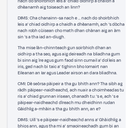
nach do shoirbhich leis a' chiad oidhirp a chaidh a
dhèanamh aig toiseach an linn?
DIMS: Cha chanainn-sa nach e … nach do shoirbhich
leis a' chiad oidhirp a chaidh a dhèanamh, ach 's dòcha
nach robh cùisean cho math dhan chànan aig an àm
sin 's a tha iad an-diugh.
Tha mise làn-chinnteach gun soirbhich dhan an
oidhirp a tha seo, agus aig deireadh na bliadhna gum
bi sinn aig ìre agus gum faod sinn cumail a' dol leis an
iris, ged nach bi taic a' tighinn bho Iomairt nan
Eileanan an Iar agus Leader airson an dara bliadhna.
CMI: Dè seòrsa pàipeir a tha gu bhith ann? Tha sibh ag
ràdh pàipear-naidheachd, ach nuair a choimheadas tu
ris a' chiad grunnan irisean, chanadh tu: 's e, ach 's e
pàipear-naidheachd dìreach mu dheidhinn rudan
Gàidhlig a-mhàin a tha gu bhith ann, an e?
DIMS: Uill 's e pàipear-naidheachd anns a' Ghàidhlig a
bhios ann, agus tha mi a' smaoineachadh gum bi an