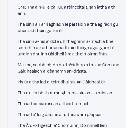
CMI: Tha a h-uile càil ùr, a rèir coltais, san latha a th'
ann.
Tha sinn air ar riaghladh le pàrtaidh a tha ag ràdh gu
bheil iad fhèin gu tur ùr.
Tha sinn a-nis a' dol a dh'fhaighinn a-mach a bheil
sinn fhìn air atharrachadh air dhòigh agus gum b'
urrainn dhuinn Gàidheil ùra a thoirt oirnn fhìn.
Ma tha, soirbhichidh do dh'oidhirp a tha an Comunn
Gàidhealach a' dèanamh an-dràsta.
Iris ùr a tha iad a' toirt dhuinn, An Gàidheal Ùr.
Tha e air a bhith a-muigh a-nis airson sia mìosan.
Tha iad air sia irisean a thoirt a-mach.
Tha iad a' lorg daoine a ruitheas am pàipear.
Tha Àrd-oifigeach a' Chomuinn, Dòmhnall Iain