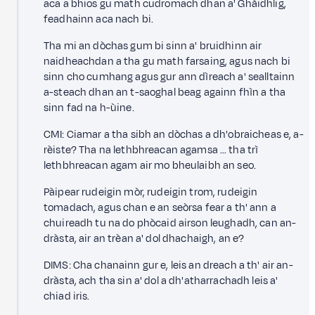
aca a bhios gu math cudromach dhan a' Ghàidhlig,
feadhainn aca nach bi.
Tha mi an dòchas gum bi sinn a' bruidhinn air
naidheachdan a tha gu math farsaing, agus nach bi
sinn cho cumhang agus gur ann dìreach a' sealltainn
a-steach dhan an t-saoghal beag againn fhìn a tha
sinn fad na h-ùine.
CMI: Ciamar a tha sibh an dòchas a dh'obraicheas e, a-
rèiste? Tha na lethbhreacan agamsa … tha trì
lethbhreacan agam air mo bheulaibh an seo.
Pàipear rudeigin mòr, rudeigin trom, rudeigin
tomadach, agus chan e an seòrsa fear a th' ann a
chuireadh tu na do phòcaid airson leughadh, can an-
dràsta, air an trèan a' dol dhachaigh, an e?
DIMS: Cha chanainn gur e, leis an dreach a th' air an-
dràsta, ach tha sin a' dol a dh'atharrachadh leis a'
chiad iris.