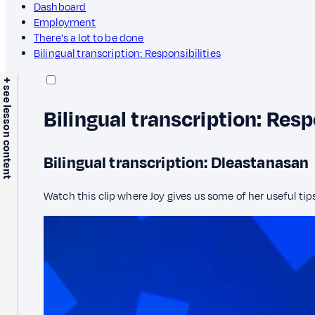
Dashboard
Employment
There's a lot to be done
Bilingual transcription: Responsibilities
+ see lesson content
Bilingual transcription: Resp
Bilingual transcription: Dleastanasan
Watch this clip where Joy gives us some of her useful tip