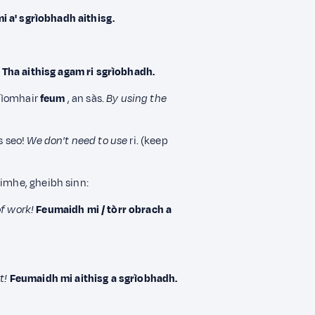
i a' sgrìobhadh aithisg.
Tha aithisg agam ri sgrìobhadh.
gnìomhair
feum
, an sàs.
By using the
s seo!
We don't need to use
ri. (keep
oimhe, gheibh sinn:
of work!
Feumaidh mi / tòrr obrach a
t!
Feumaidh mi aithisg a sgrìobhadh.