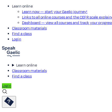
Learn online
Learn now — start your Gaelic journey!
Links to all online courses and the CEFR scale explai
Dashboard — view all courses and track your progre
Classroom materials
Find a class
Login
Learn online
Classroom materials
Find a class
Login