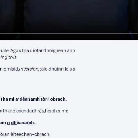
 uile. Agus tha diofar dhòighean ann
ing this.
r iomlaid,
inversion,
taic dhuinn leis a
Tha mi a' dèanamh tòrr obrach.
hith a' cleachdadh
ri
, gheibh sinn:
gam
ri
dh
èanamh.
mòran àiteachan–obrach: