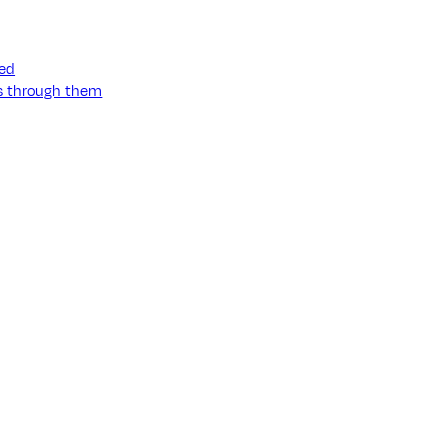
ned
ss through them