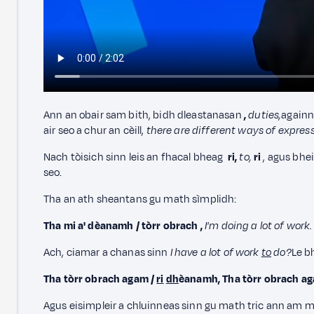
Ann an obair sam bith, bidh dleastanasan
,
duties,
againn
air seo a chur an cèill,
there are different ways of express
Nach tòisich sinn leis an fhacal bheag
ri,
to,
ri
, agus bhei
seo.
Tha an ath sheantans gu math sìmplidh:
Tha mi a' dèanamh / tòrr obrach
,
I'm doing a lot of work.
Ach, ciamar a chanas sinn
I have a lot of work
to
do?
Le b
Tha tòrr obrach agam /
ri
dh
èanamh,
Tha tòrr obrach a
Agus eisimpleir a chluinneas sinn gu math tric ann am 