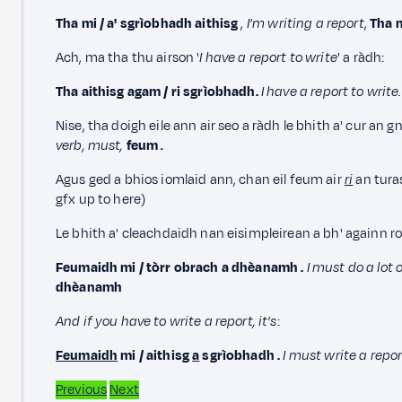
Tha mi / a' sgrìobhadh aithisg
,
I'm
writing a report
,
Tha m
Ach, ma tha thu airson '
I have a report to write
' a ràdh:
Tha aithisg agam / ri sgrìobhadh.
I have a report to write.
Nise, tha doigh eile ann air seo a ràdh le bhith a' cur an 
verb, must,
feum
.
Agus ged a bhios iomlaid ann, chan eil feum air
ri
an tura
gfx up to here)
Le bhith a' cleachdaidh nan eisimpleirean a bh' againn r
Feumaidh mi / tòrr obrach a dhèanamh
.
I must do a lot 
dhèanamh
And if you have
to write a report, it's
:
Feumaidh
mi / aithisg
a
sgrìobhadh
.
I must write a repor
Previous
Next